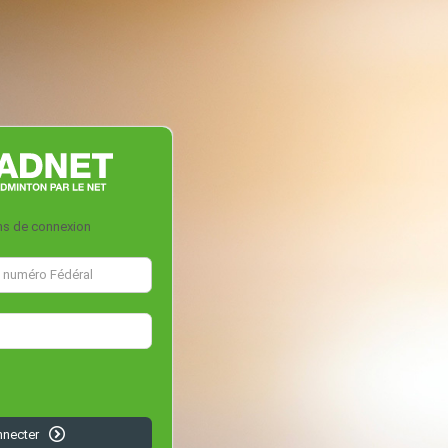
ns de connexion
nnecter