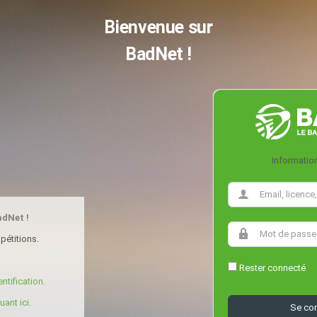
Bienvenue sur
BadNet !
Informatio
adNet !
pétitions.
Rester connecté
ntification.
ant ici.
Se co