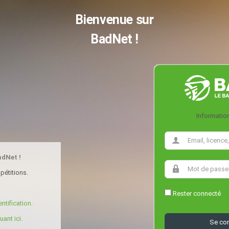
Bienvenue sur
BadNet !
Informatio
adNet !
pétitions.
Rester connecté
ntification.
ant ici.
Se co