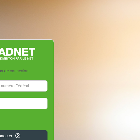
ns de connexion
nnecter