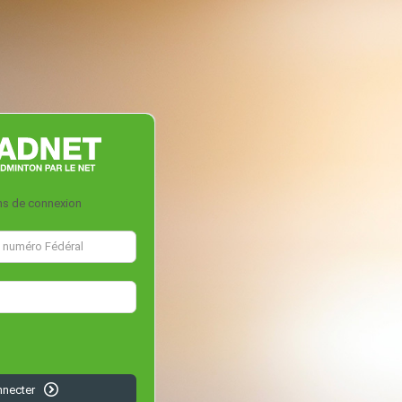
ns de connexion
nnecter