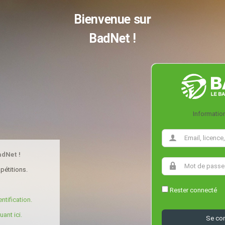
Bienvenue sur
BadNet !
Informatio
adNet !
pétitions.
Rester connecté
ntification.
ant ici.
Se co