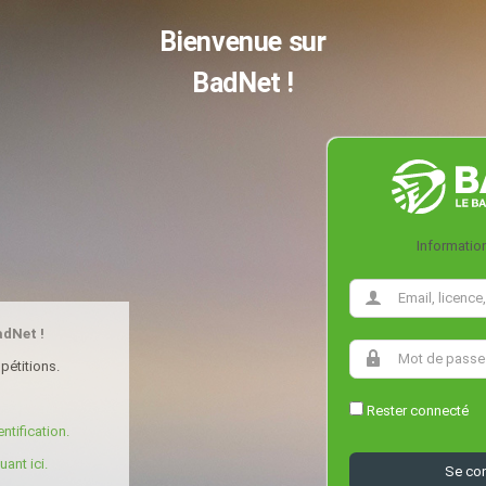
Bienvenue sur
BadNet !
Informatio
adNet !
pétitions.
Rester connecté
ntification.
ant ici.
Se co