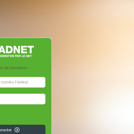
ns de connexion
nnecter