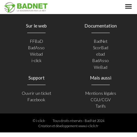
Sur le web
Documentation
FFBaD
BadNet
BadAsso
ScorBad
Webad
ebad
i-click
BadAsso
WeBad
Support
Mais aussi
Ouvrir un ticket
Mentions légales
Facebook
CGU/CGV
Tarifs
© i-click
Tous droits réservés - BadNet 2024
Création et développement
www.i-click.fr