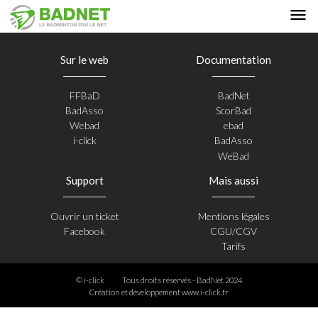
Sur le web
Documentation
FFBaD
BadNet
BadAsso
ScorBad
Webad
ebad
i-click
BadAsso
WeBad
Support
Mais aussi
Ouvrir un ticket
Mentions légales
Facebook
CGU/CGV
Tarifs
© i-click
Tous droits réservés - BadNet 2024
Création et développement
www.i-click.fr