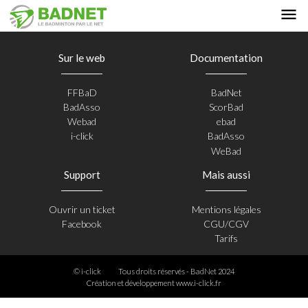
Sur le web
Documentation
FFBaD
BadNet
BadAsso
ScorBad
Webad
ebad
i-click
BadAsso
WeBad
Support
Mais aussi
Ouvrir un ticket
Mentions légales
Facebook
CGU/CGV
Tarifs
© i-click
Tous droits réservés - BadNet 2024
Création et développement
www.i-click.fr