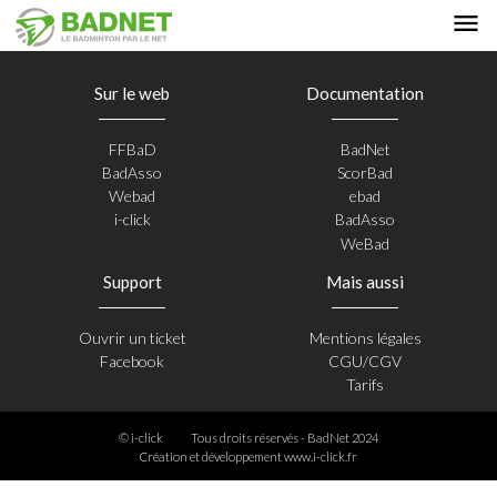
Sur le web
Documentation
FFBaD
BadNet
BadAsso
ScorBad
Webad
ebad
i-click
BadAsso
WeBad
Support
Mais aussi
Ouvrir un ticket
Mentions légales
Facebook
CGU/CGV
Tarifs
© i-click
Tous droits réservés - BadNet 2024
Création et développement
www.i-click.fr