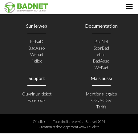
Sur le web
Documentation
FFBaD
BadNet
BadAsso
ScorBad
Webad
ebad
i-click
BadAsso
WeBad
Support
Mais aussi
Ouvrir un ticket
Mentions légales
Facebook
CGU/CGV
Tarifs
© i-click
Tous droits réservés - BadNet 2024
Création et développement
www.i-click.fr