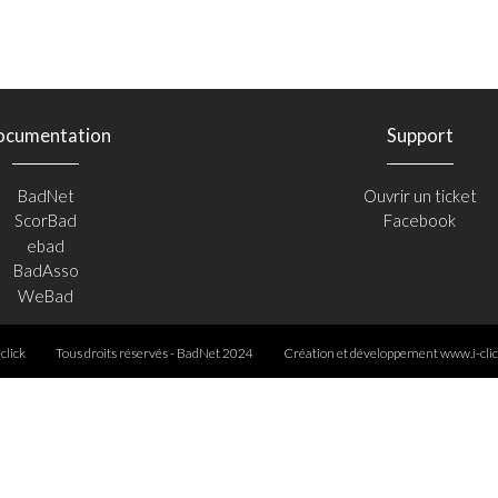
ocumentation
Support
BadNet
Ouvrir un ticket
ScorBad
Facebook
ebad
BadAsso
WeBad
-click
Tous droits réservés - BadNet 2024
Création et développement
www.i-clic