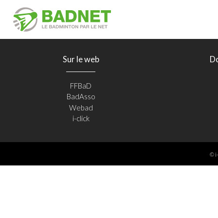
Sur le web
D
FFBaD
BadAsso
Webad
i-click
© i