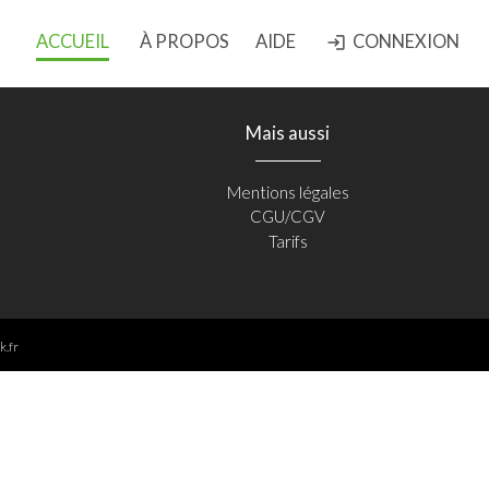
ACCUEIL
À PROPOS
AIDE
CONNEXION
login
Mais aussi
Mentions légales
CGU/CGV
Tarifs
k.fr