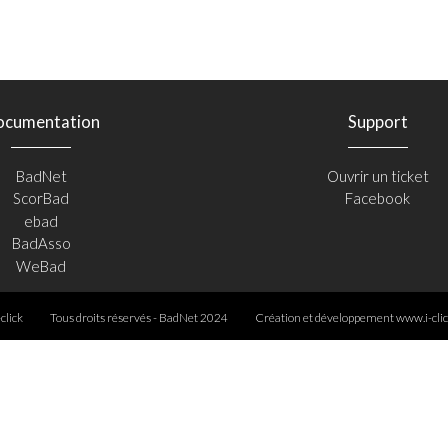
ocumentation
Support
BadNet
Ouvrir un ticket
ScorBad
Facebook
ebad
BadAsso
WeBad
-click
Tous droits réservés - BadNet 2024
Création et développement
www.i-clic