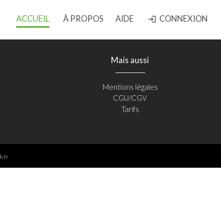
ACCUEIL
À PROPOS
AIDE
CONNEXION
login
Mais aussi
Mentions légales
CGU/CGV
Tarifs
k.fr