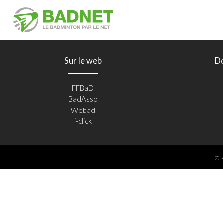
Sur le web
D
FFBaD
BadAsso
Webad
i-click
© i