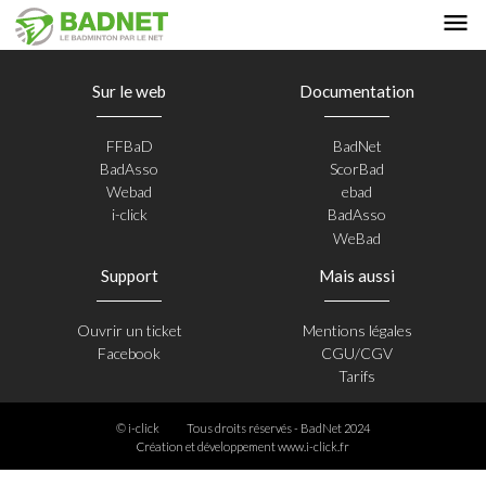
Sur le web
Documentation
FFBaD
BadNet
BadAsso
ScorBad
Webad
ebad
i-click
BadAsso
WeBad
Support
Mais aussi
Ouvrir un ticket
Mentions légales
Facebook
CGU/CGV
Tarifs
© i-click
Tous droits réservés - BadNet 2024
Création et développement
www.i-click.fr