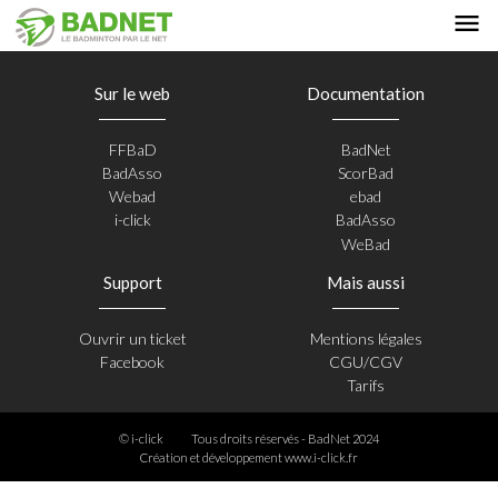
Sur le web
Documentation
FFBaD
BadNet
BadAsso
ScorBad
Webad
ebad
i-click
BadAsso
WeBad
Support
Mais aussi
Ouvrir un ticket
Mentions légales
Facebook
CGU/CGV
Tarifs
© i-click
Tous droits réservés - BadNet 2024
Création et développement
www.i-click.fr