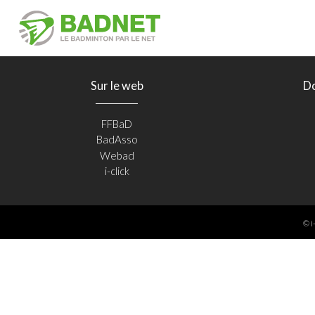
Sur le web
D
FFBaD
BadAsso
Webad
i-click
© i