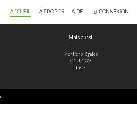
ACCUEIL
À PROPOS
AIDE
CONNEXION
login
Mais aussi
Mentions légales
CGU/CGV
Tarifs
k.fr