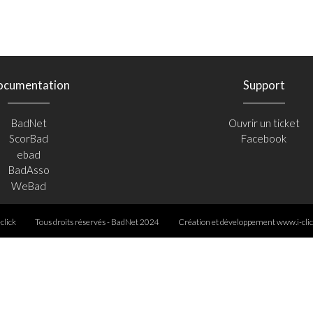
ocumentation
Support
BadNet
Ouvrir un ticket
ScorBad
Facebook
ebad
BadAsso
WeBad
-click
Tous droits réservés - BadNet 2024
Création et développement
www.i-clic