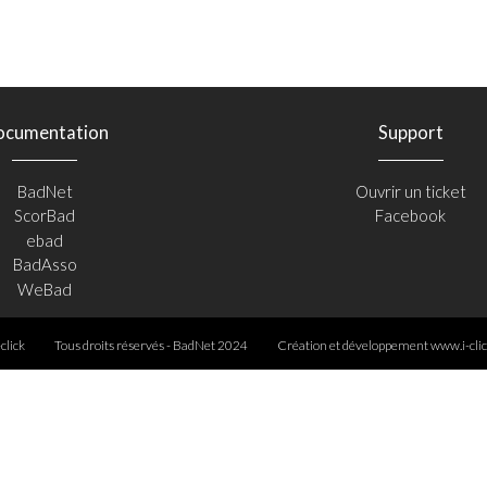
ocumentation
Support
BadNet
Ouvrir un ticket
ScorBad
Facebook
ebad
BadAsso
WeBad
-click
Tous droits réservés - BadNet 2024
Création et développement
www.i-clic