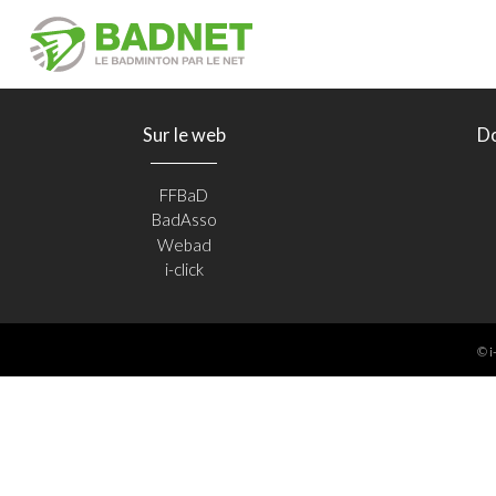
Sur le web
D
FFBaD
BadAsso
Webad
i-click
© i