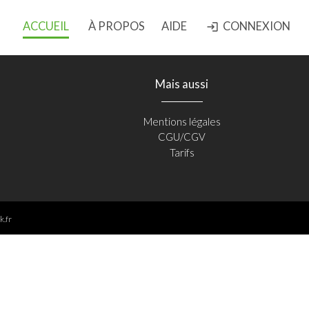
ACCUEIL
À PROPOS
AIDE
CONNEXION
login
Mais aussi
Mentions légales
CGU/CGV
Tarifs
k.fr