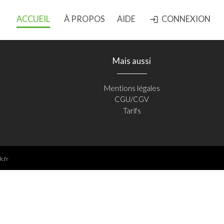
ACCUEIL
À PROPOS
AIDE
CONNEXION
login
Mais aussi
Mentions légales
CGU/CGV
Tarifs
k.fr