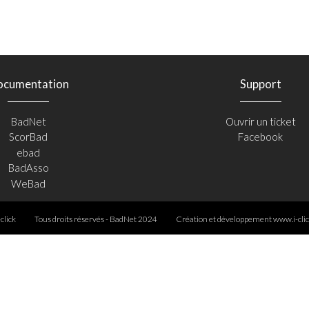
ocumentation
Support
BadNet
Ouvrir un ticket
ScorBad
Facebook
ebad
BadAsso
WeBad
-click
Tous droits réservés - BadNet 2024
Création et développement
www.i-clic