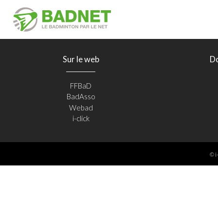
Sur le web
D
FFBaD
BadAsso
Webad
i-click
© i