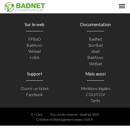
Sur le web
Documentation
FFBaD
BadNet
BadAsso
ScorBad
Webad
ebad
i-click
BadAsso
WeBad
Support
Mais aussi
Ouvrir un ticket
Mentions légales
Facebook
CGU/CGV
Tarifs
© i-click
Tous droits réservés - BadNet 2024
Création et développement
www.i-click.fr