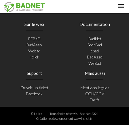
Sur le web
Documentation
FFBaD
BadNet
BadAsso
ScorBad
Webad
ebad
i-click
BadAsso
WeBad
Support
Mais aussi
Ouvrir un ticket
Mentions légales
Facebook
CGU/CGV
Tarifs
© i-click
Tous droits réservés - BadNet 2024
Création et développement
www.i-click.fr