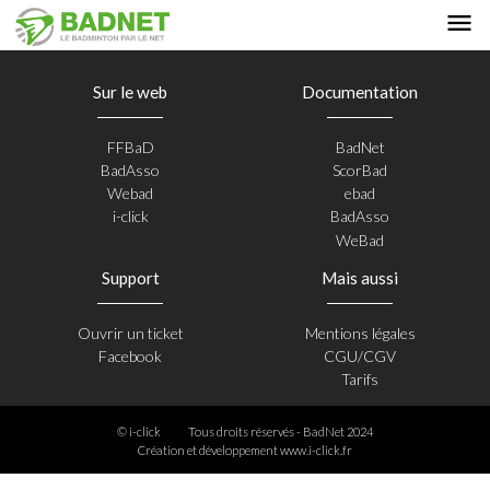
Sur le web
Documentation
FFBaD
BadNet
BadAsso
ScorBad
Webad
ebad
i-click
BadAsso
WeBad
Support
Mais aussi
Ouvrir un ticket
Mentions légales
Facebook
CGU/CGV
Tarifs
© i-click
Tous droits réservés - BadNet 2024
Création et développement
www.i-click.fr