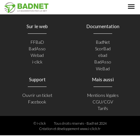
Sur le web
Documentation
FFBaD
BadNet
BadAsso
ScorBad
Webad
ebad
i-click
BadAsso
WeBad
Support
Mais aussi
Ouvrir un ticket
Mentions légales
Facebook
CGU/CGV
Tarifs
© i-click
Tous droits réservés - BadNet 2024
Création et développement
www.i-click.fr