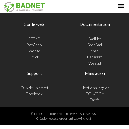
Sur le web
Documentation
FFBaD
BadNet
BadAsso
ScorBad
Webad
ebad
i-click
BadAsso
WeBad
Support
Mais aussi
Ouvrir un ticket
Mentions légales
Facebook
CGU/CGV
Tarifs
© i-click
Tous droits réservés - BadNet 2024
Création et développement
www.i-click.fr