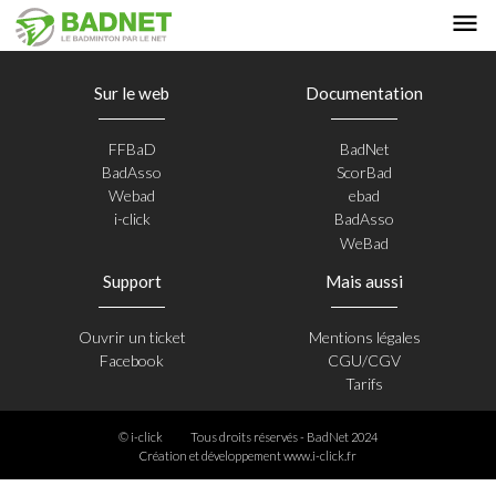
Sur le web
Documentation
FFBaD
BadNet
BadAsso
ScorBad
Webad
ebad
i-click
BadAsso
WeBad
Support
Mais aussi
Ouvrir un ticket
Mentions légales
Facebook
CGU/CGV
Tarifs
© i-click
Tous droits réservés - BadNet 2024
Création et développement
www.i-click.fr