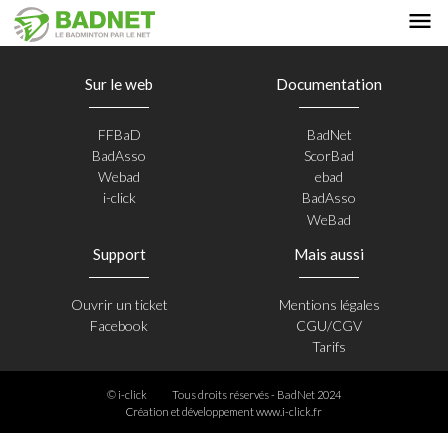
Sur le web
Documentation
FFBaD
BadNet
BadAsso
ScorBad
Webad
ebad
i-click
BadAsso
WeBad
Support
Mais aussi
Ouvrir un ticket
Mentions légales
Facebook
CGU/CGV
Tarifs
© i-click
Tous droits réservés - BadNet 2024
Création et développement
www.i-click.fr