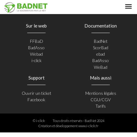
Sur le web
Documentation
FFBaD
BadNet
BadAsso
ScorBad
Webad
ebad
i-click
BadAsso
WeBad
Support
Mais aussi
Ouvrir un ticket
Mentions légales
Facebook
CGU/CGV
Tarifs
© i-click
Tous droits réservés - BadNet 2024
Création et développement
www.i-click.fr