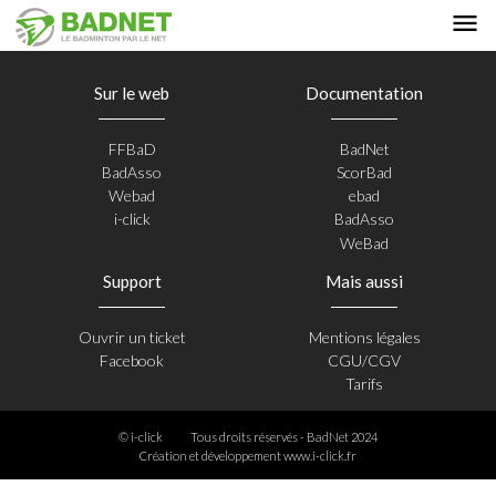
Sur le web
Documentation
FFBaD
BadNet
BadAsso
ScorBad
Webad
ebad
i-click
BadAsso
WeBad
Support
Mais aussi
Ouvrir un ticket
Mentions légales
Facebook
CGU/CGV
Tarifs
© i-click
Tous droits réservés - BadNet 2024
Création et développement
www.i-click.fr