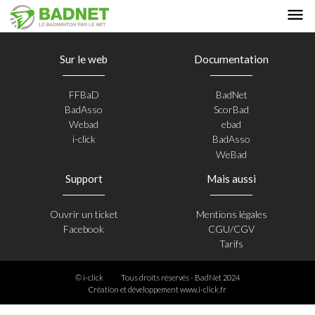
Sur le web
Documentation
FFBaD
BadNet
BadAsso
ScorBad
Webad
ebad
i-click
BadAsso
WeBad
Support
Mais aussi
Ouvrir un ticket
Mentions légales
Facebook
CGU/CGV
Tarifs
© i-click
Tous droits réservés - BadNet 2024
Création et développement
www.i-click.fr