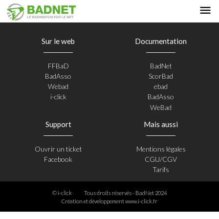
Sur le web
Documentation
FFBaD
BadNet
BadAsso
ScorBad
Webad
ebad
i-click
BadAsso
WeBad
Support
Mais aussi
Ouvrir un ticket
Mentions légales
Facebook
CGU/CGV
Tarifs
© i-click
Tous droits réservés - BadNet 2024
Création et développement
www.i-click.fr