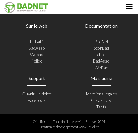
Sur le web
Documentation
FFBaD
BadNet
BadAsso
ScorBad
Webad
ebad
i-click
BadAsso
WeBad
Support
Mais aussi
Ouvrir un ticket
Mentions légales
Facebook
CGU/CGV
Tarifs
© i-click
Tous droits réservés - BadNet 2024
Création et développement
www.i-click.fr