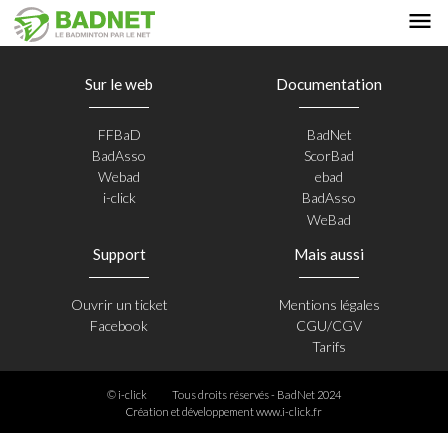
Sur le web
Documentation
FFBaD
BadNet
BadAsso
ScorBad
Webad
ebad
i-click
BadAsso
WeBad
Support
Mais aussi
Ouvrir un ticket
Mentions légales
Facebook
CGU/CGV
Tarifs
© i-click
Tous droits réservés - BadNet 2024
Création et développement
www.i-click.fr