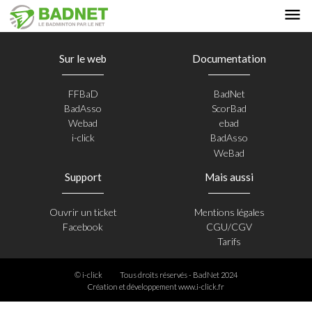
Sur le web
Documentation
FFBaD
BadNet
BadAsso
ScorBad
Webad
ebad
i-click
BadAsso
WeBad
Support
Mais aussi
Ouvrir un ticket
Mentions légales
Facebook
CGU/CGV
Tarifs
© i-click
Tous droits réservés - BadNet 2024
Création et développement
www.i-click.fr