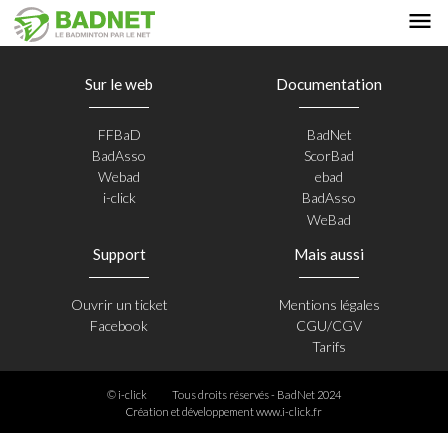
Sur le web
Documentation
FFBaD
BadNet
BadAsso
ScorBad
Webad
ebad
i-click
BadAsso
WeBad
Support
Mais aussi
Ouvrir un ticket
Mentions légales
Facebook
CGU/CGV
Tarifs
© i-click
Tous droits réservés - BadNet 2024
Création et développement
www.i-click.fr