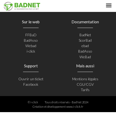
Sur le web
Documentation
FFBaD
BadNet
BadAsso
ScorBad
Webad
ebad
i-click
BadAsso
WeBad
Support
Mais aussi
Ouvrir un ticket
Mentions légales
Facebook
CGU/CGV
Tarifs
© i-click
Tous droits réservés - BadNet 2024
Création et développement
www.i-click.fr