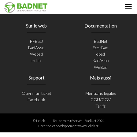
Sur le web
Documentation
FFBaD
BadNet
BadAsso
ScorBad
Webad
ebad
i-click
BadAsso
WeBad
Support
Mais aussi
Ouvrir un ticket
Mentions légales
Facebook
CGU/CGV
Tarifs
© i-click
Tous droits réservés - BadNet 2024
Création et développement
www.i-click.fr