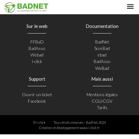
Sur le web
Documentation
FFBaD
BadNet
BadAsso
ScorBad
Webad
ebad
i-click
BadAsso
WeBad
Support
Mais aussi
Ouvrir un ticket
Mentions légales
Facebook
CGU/CGV
Tarifs
© i-click
Tous droits réservés - BadNet 2024
Création et développement
www.i-click.fr