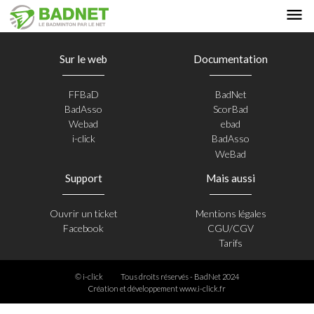
Sur le web
Documentation
FFBaD
BadNet
BadAsso
ScorBad
Webad
ebad
i-click
BadAsso
WeBad
Support
Mais aussi
Ouvrir un ticket
Mentions légales
Facebook
CGU/CGV
Tarifs
© i-click
Tous droits réservés - BadNet 2024
Création et développement
www.i-click.fr