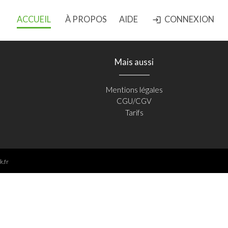
ACCUEIL
À PROPOS
AIDE
CONNEXION
login
Mais aussi
Mentions légales
CGU/CGV
Tarifs
k.fr