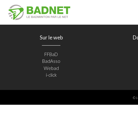
Sur le web
D
FFBaD
BadAsso
Webad
i-click
© i