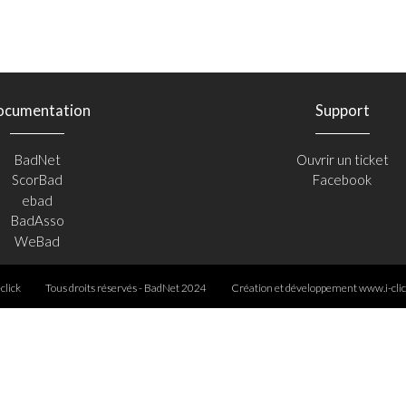
ocumentation
Support
BadNet
Ouvrir un ticket
ScorBad
Facebook
ebad
BadAsso
WeBad
-click
Tous droits réservés - BadNet 2024
Création et développement
www.i-clic