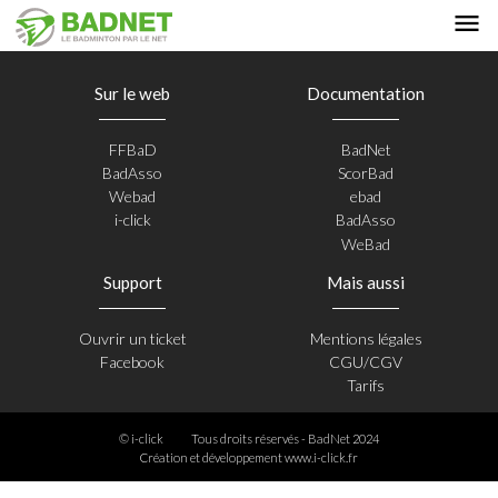
Sur le web
Documentation
FFBaD
BadNet
BadAsso
ScorBad
Webad
ebad
i-click
BadAsso
WeBad
Support
Mais aussi
Ouvrir un ticket
Mentions légales
Facebook
CGU/CGV
Tarifs
© i-click
Tous droits réservés - BadNet 2024
Création et développement
www.i-click.fr