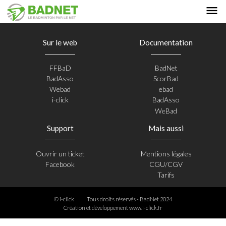
Sur le web
Documentation
FFBaD
BadNet
BadAsso
ScorBad
Webad
ebad
i-click
BadAsso
WeBad
Support
Mais aussi
Ouvrir un ticket
Mentions légales
Facebook
CGU/CGV
Tarifs
© i-click
Tous droits réservés - BadNet 2024
Création et développement
www.i-click.fr