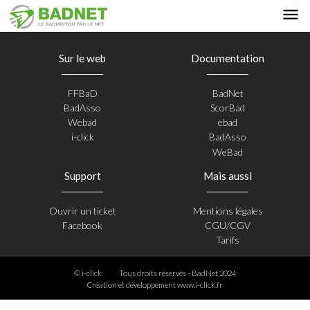
Sur le web
Documentation
FFBaD
BadNet
BadAsso
ScorBad
Webad
ebad
i-click
BadAsso
WeBad
Support
Mais aussi
Ouvrir un ticket
Mentions légales
Facebook
CGU/CGV
Tarifs
© i-click
Tous droits réservés - BadNet 2024
Création et développement
www.i-click.fr