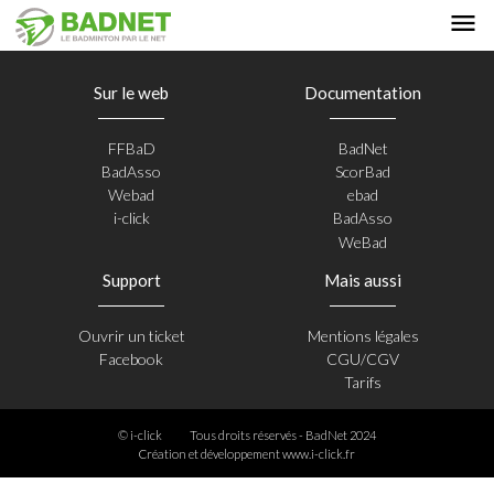
Sur le web
Documentation
FFBaD
BadNet
BadAsso
ScorBad
Webad
ebad
i-click
BadAsso
WeBad
Support
Mais aussi
Ouvrir un ticket
Mentions légales
Facebook
CGU/CGV
Tarifs
© i-click
Tous droits réservés - BadNet 2024
Création et développement
www.i-click.fr