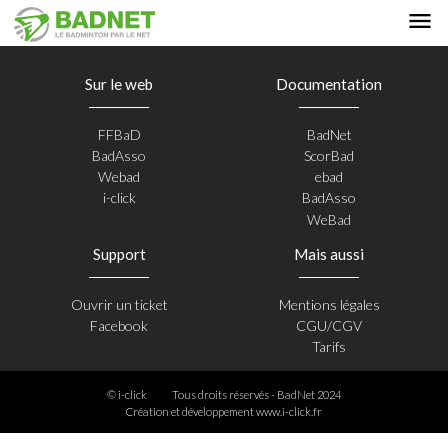
Sur le web
Documentation
FFBaD
BadNet
BadAsso
ScorBad
Webad
ebad
i-click
BadAsso
WeBad
Support
Mais aussi
Ouvrir un ticket
Mentions légales
Facebook
CGU/CGV
Tarifs
© i-click
Tous droits réservés - BadNet 2024
Création et développement
www.i-click.fr