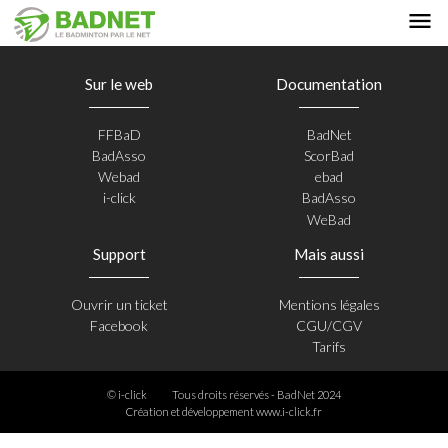
Sur le web
Documentation
FFBaD
BadNet
BadAsso
ScorBad
Webad
ebad
i-click
BadAsso
WeBad
Support
Mais aussi
Ouvrir un ticket
Mentions légales
Facebook
CGU/CGV
Tarifs
© i-click
Tous droits réservés - BadNet 2024
Création et développement
www.i-click.fr