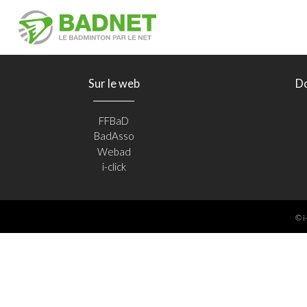
Sur le web
D
FFBaD
BadAsso
Webad
i-click
© i