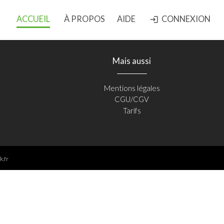
ACCUEIL
À PROPOS
AIDE
CONNEXION
login
Mais aussi
Mentions légales
CGU/CGV
Tarifs
k.fr