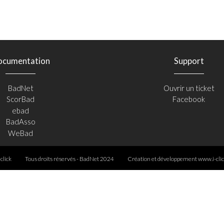
ocumentation
Support
BadNet
Ouvrir un ticket
ScorBad
Facebook
ebad
BadAsso
WeBad
-click
Tous droits réservés - BadNet 2024
Création et développement
www.i-clic