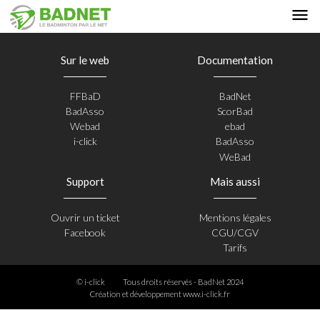
Sur le web
Documentation
FFBaD
BadNet
BadAsso
ScorBad
Webad
ebad
i-click
BadAsso
WeBad
Support
Mais aussi
Ouvrir un ticket
Mentions légales
Facebook
CGU/CGV
Tarifs
© i-click
Tous droits réservés - BadNet 2024
Création et développement
www.i-click.fr