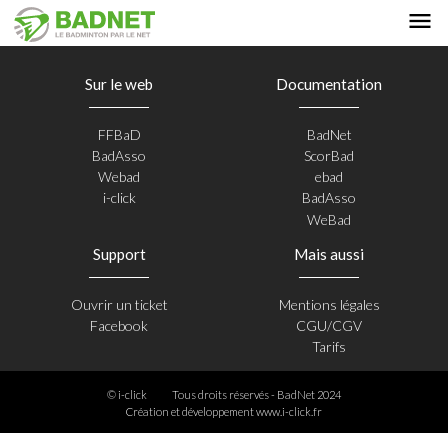
Sur le web
Documentation
FFBaD
BadNet
BadAsso
ScorBad
Webad
ebad
i-click
BadAsso
WeBad
Support
Mais aussi
Ouvrir un ticket
Mentions légales
Facebook
CGU/CGV
Tarifs
© i-click
Tous droits réservés - BadNet 2024
Création et développement
www.i-click.fr