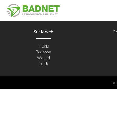
Sur le web
D
FFBaD
BadAsso
Webad
i-click
© i