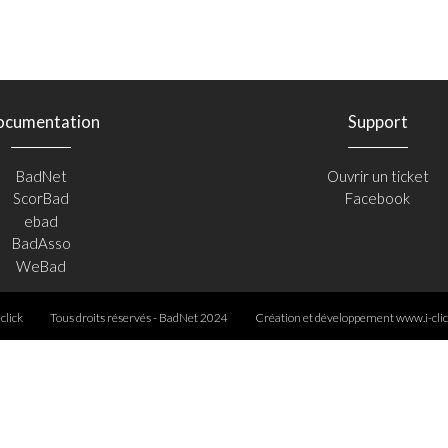
ocumentation
Support
BadNet
Ouvrir un ticket
ScorBad
Facebook
ebad
BadAsso
WeBad
-click
Tous droits réservés - BadNet 2024
Création et développement
www.i-clic