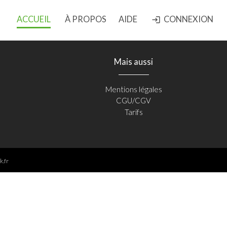
ACCUEIL
À PROPOS
AIDE
CONNEXION
login
Mais aussi
Mentions légales
CGU/CGV
Tarifs
k.fr