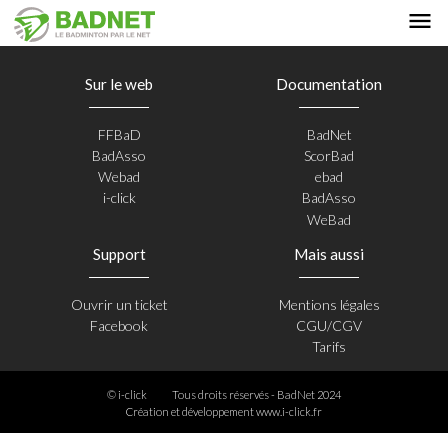
Sur le web
Documentation
FFBaD
BadNet
BadAsso
ScorBad
Webad
ebad
i-click
BadAsso
WeBad
Support
Mais aussi
Ouvrir un ticket
Mentions légales
Facebook
CGU/CGV
Tarifs
© i-click
Tous droits réservés - BadNet 2024
Création et développement
www.i-click.fr