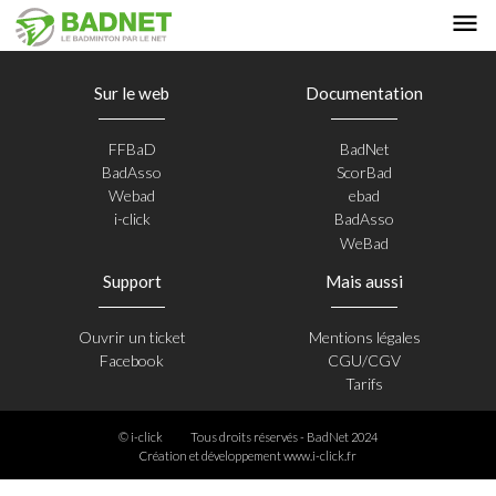
Sur le web
Documentation
FFBaD
BadNet
BadAsso
ScorBad
Webad
ebad
i-click
BadAsso
WeBad
Support
Mais aussi
Ouvrir un ticket
Mentions légales
Facebook
CGU/CGV
Tarifs
© i-click
Tous droits réservés - BadNet 2024
Création et développement
www.i-click.fr