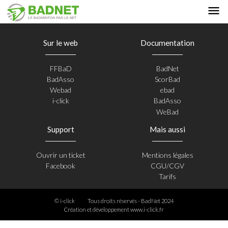
Sur le web
Documentation
FFBaD
BadNet
BadAsso
ScorBad
Webad
ebad
i-click
BadAsso
WeBad
Support
Mais aussi
Ouvrir un ticket
Mentions légales
Facebook
CGU/CGV
Tarifs
© i-click
Tous droits réservés - BadNet 2024
Création et développement
www.i-click.fr