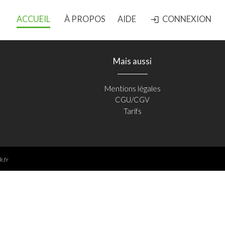
ACCUEIL
À PROPOS
AIDE
CONNEXION
login
Mais aussi
Mentions légales
CGU/CGV
Tarifs
k.fr