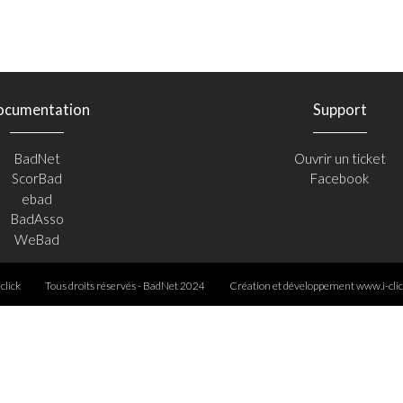
ocumentation
Support
BadNet
Ouvrir un ticket
ScorBad
Facebook
ebad
BadAsso
WeBad
-click
Tous droits réservés - BadNet 2024
Création et développement
www.i-clic